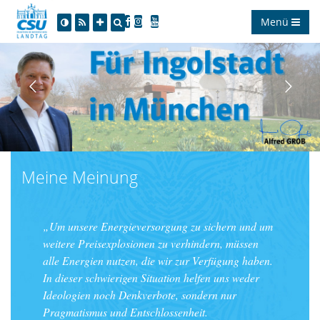
Menü
Meine Meinung
Um unsere Energieversorgung zu sichern und um
weitere Preisexplosionen zu verhindern, müssen
alle Energien nutzen, die wir zur Verfügung haben.
In dieser schwierigen Situation helfen uns weder
Ideologien noch Denkverbote, sondern nur
Pragmatismus und Entschlossenheit.