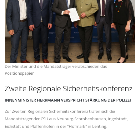
Der Minister und die Mandatsträger verabschieden das
Positionspapier
Zweite Regionale Sicherheitskonferenz
INNENMINISTER HERRMANN VERSPRICHT STÄRKUNG DER POLIZEI
Zur Zweiten Regionalen Sicherheitskonferenz trafen sich die
Mandatsträger der CSU aus Neuburg-Schrobenhausen, Ingolstadt,
Eichstätt und Pfaffenhofen in der "Hofmark" in Lenting.