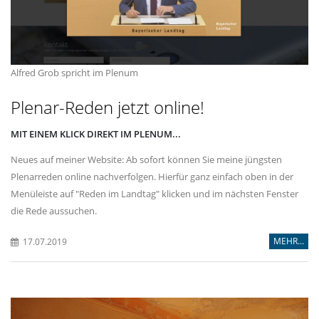
Alfred Grob spricht im Plenum
Plenar-Reden jetzt online!
MIT EINEM KLICK DIREKT IM PLENUM...
Neues auf meiner Website: Ab sofort können Sie meine jüngsten
Plenarreden online nachverfolgen. Hierfür ganz einfach oben in der
Menüleiste auf "Reden im Landtag" klicken und im nächsten Fenster
die Rede aussuchen.
MEHR...
17.07.2019