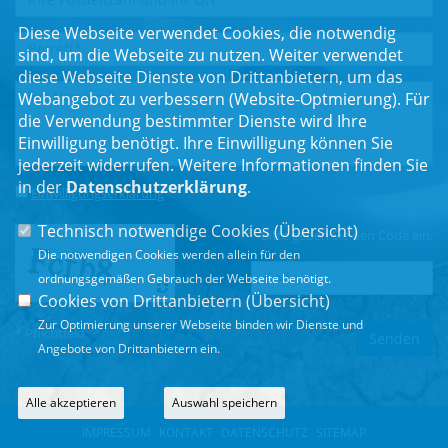
Diese Webseite verwendet Cookies, die notwendig
sind, um die Webseite zu nutzen. Weiter verwendet
diese Webseite Dienste von Drittanbietern, um das
Webangebot zu verbessern (Website-Optmierung). Für
die Verwendung bestimmter Dienste wird Ihre
Einwilligung benötigt. Ihre Einwilligung können Sie
jederzeit widerrufen. Weitere Informationen finden Sie
in der
Datenschutzerklärung
.
Einwilligungserklärung
*
Technisch notwendige Cookies (
Übersicht
)
Bitte geben Sie den Code ein:
Die notwendigen Cookies werden allein für den
ordnungsgemäßen Gebrauch der Webseite benötigt.
Cookies von Drittanbietern (
Übersicht
)
Zur Optimierung unserer Webseite binden wir Dienste und
* Pflichtfeld
Angebote von Drittanbietern ein.
Alle akzeptieren
Auswahl speichern
IMPRESSUM
KONTAKT
DATENSCHUTZ
SITEMAP