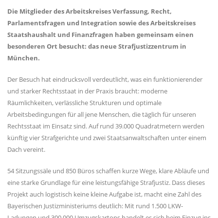
Die Mitglieder des Arbeitskreises Verfassung, Recht,
Parlamentsfragen und Integration sowie des Arbeitskreises
Staatshaushalt und Finanzfragen haben gemeinsam einen
besonderen Ort besucht: das neue Strafjustizzentrum in
München.
Der Besuch hat eindrucksvoll verdeutlicht, was ein funktionierender
und starker Rechtsstaat in der Praxis braucht: moderne
Räumlichkeiten, verlässliche Strukturen und optimale
Arbeitsbedingungen für all jene Menschen, die täglich für unseren
Rechtsstaat im Einsatz sind. Auf rund 39.000 Quadratmetern werden
künftig vier Strafgerichte und zwei Staatsanwaltschaften unter einem
Dach vereint.
54 Sitzungssäle und 850 Büros schaffen kurze Wege, klare Abläufe und
eine starke Grundlage für eine leistungsfähige Strafjustiz. Dass dieses
Projekt auch logistisch keine kleine Aufgabe ist, macht eine Zahl des
Bayerischen Justizministeriums deutlich: Mit rund 1.500 LKW-
Ladungen und 300.000 Umzugskartons handelt es sich beim Einzug ins